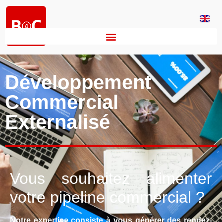
Développement
Commercial
Externalisé
Vous souhaitez alimenter
votre pipeline commercial ?
Notre expertise consiste à vous générer des rendez-