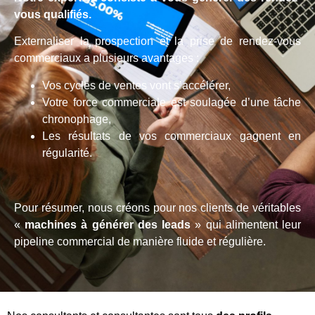
vous qualifiés.
Externaliser la prospection et la prise de rendez-vous
commerciaux a plusieurs avantages :
Vos cycles de ventes vont s’accélérer,
Votre force commerciale est soulagée d’une tâche
chronophage,
Les résultats de vos commerciaux gagnent en
régularité.
Pour résumer, nous créons pour nos clients de véritables
«
machines à générer des leads
» qui alimentent leur
pipeline commercial de manière fluide et régulière.